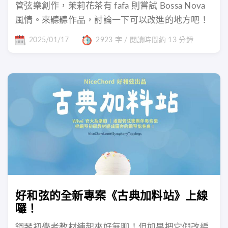
管弦樂創作，茉莉花茶有 fafa 則嘗試 Bossa Nova
風情。來聽聽作品，討論一下可以改進的地方吧！
2025/01/17
2923 字 / 閱讀時間約 13 分鐘
好和弦的全新專案《古典加料站》上線
囉！
鋼琴初學者教材練起來好無聊！但如果把它們改編