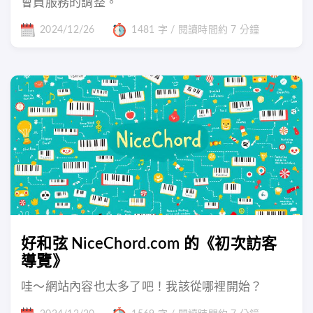
會員服務的調整。
2024/12/26
1481 字 / 閱讀時間約 7 分鐘
好和弦 NiceChord.com 的《初次訪客
導覽》
哇～網站內容也太多了吧！我該從哪裡開始？