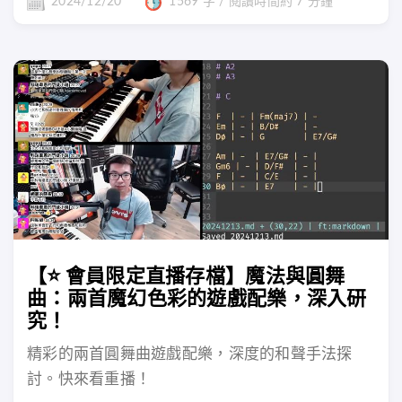
2024/12/20
1569 字 / 閱讀時間約 7 分鐘
【⭐️ 會員限定直播存檔】魔法與圓舞
曲：兩首魔幻色彩的遊戲配樂，深入研
究！
精彩的兩首圓舞曲遊戲配樂，深度的和聲手法探
討。快來看重播！