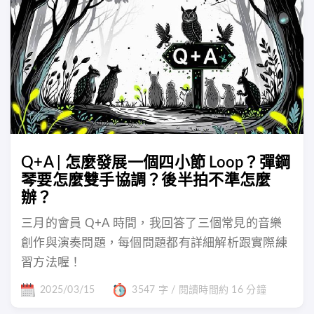
Q+A | 怎麼發展一個四小節 Loop？彈鋼
琴要怎麼雙手協調？後半拍不準怎麼
辦？
三月的會員 Q+A 時間，我回答了三個常見的音樂
創作與演奏問題，每個問題都有詳細解析跟實際練
習方法喔！
2025/03/15
3547 字 / 閱讀時間約 16 分鐘