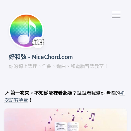
🇹🇼
好和弦 - NiceChord.com
你的線上樂理、作曲、編曲、和電腦音樂教室！
📍
第一次來，不知從哪裡看起嗎
？試試看我幫你準備的
初
次訪客導覽
！