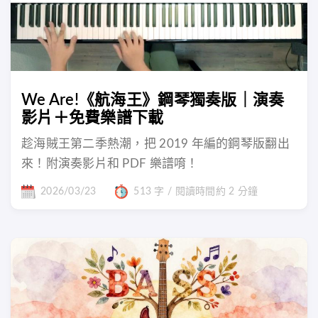
We Are!《航海王》鋼琴獨奏版｜演奏
影片＋免費樂譜下載
趁海賊王第二季熱潮，把 2019 年編的鋼琴版翻出
來！附演奏影片和 PDF 樂譜唷！
2026/03/23
513 字 / 閱讀時間約 2 分鐘