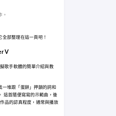
作。
它全部整理在這一頁吧！
r V
V 虛擬歌手軟體的簡單介紹與教
找一堆跟「蛋餅」押韻的詞和
。 這首隨便寫寫的示範曲，後
了我對作品的認真程度，通常與播放