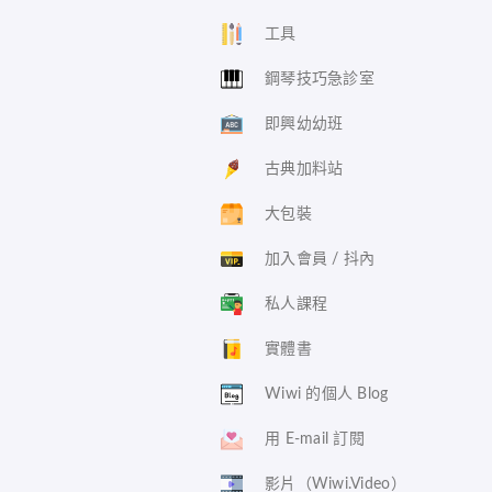
工具
鋼琴技巧急診室
即興幼幼班
古典加料站
大包裝
加入會員 / 抖內
私人課程
實體書
Wiwi 的個人 Blog
用 E-mail 訂閱
影片（Wiwi.Video）