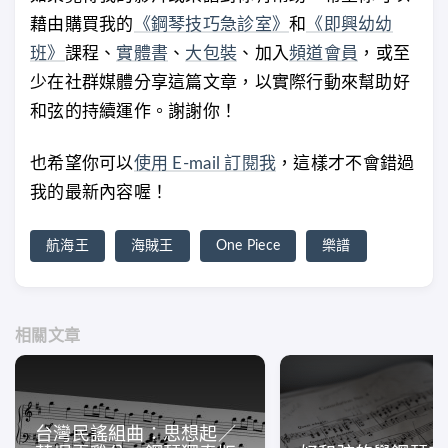
藉由購買我的
《鋼琴技巧急診室》
和
《即興幼幼
班》
課程、
實體書
、
大包裝
、加入
頻道會員
，或至
少在社群媒體分享這篇文章，以實際行動來幫助好
和弦的持續運作。謝謝你！
也希望你可以
使用 E-mail 訂閱我
，這樣才不會錯過
我的最新內容喔！
航海王
海賊王
One Piece
樂譜
相關文章
台灣民謠組曲：思想起／