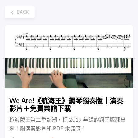
BACK
We Are!《航海王》鋼琴獨奏版｜演奏
影片＋免費樂譜下載
趁海賊王第二季熱潮，把 2019 年編的鋼琴版翻出
來！附演奏影片和 PDF 樂譜唷！