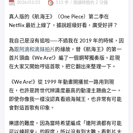
2026/03/23
513 字 / 閱讀時間約 2 分鐘
真人版的《航海王》（One Piece）第二季在
Netflix 最近上線了，據說超級好看，廣受好評？
我自己是沒有追啦──不過我在 2019 年的時候，因
為
跟阿滴和滴妹拍片
的緣故，替《航海王》的第一
首片頭曲《We Are!》編了一個鋼琴獨奏版。趁現
在大家又開始哼這首歌，把它翻出來整理一下。
《We Are!》從 1999 年動畫開播就一路用到現
在，也許是跨世代辨識度最高的動漫主題曲之一。
即使你像我一樣沒認真看過海賊王，也非常有可能
會對這首歌有印象。
樂譜的難度，因為當時希望編成「連阿滴都有可能
可以練起來」的程度，所以沒有到太難。看影片大